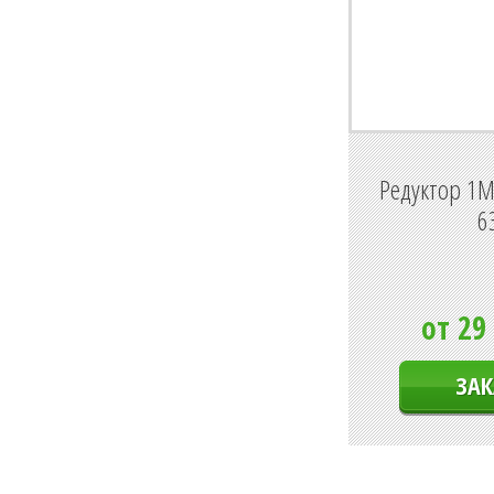
Редуктор 1МП
6
от 29
ЗАК